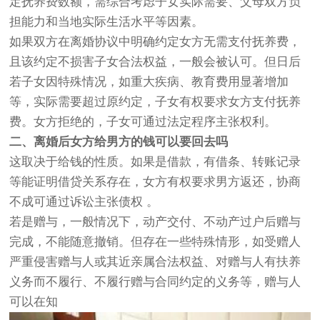
定抚养费数额，需综合考虑子女实际需要、父母双方负
担能力和当地实际生活水平等因素。
如果双方在离婚协议中明确约定女方无需支付抚养费，
且该约定不损害子女合法权益，一般会被认可。但日后
若子女因特殊情况，如重大疾病、教育费用显著增加
等，实际需要超过原约定，子女有权要求女方支付抚养
费。女方拒绝的，子女可通过法定程序主张权利。
二、离婚后女方给男方的钱可以要回去吗
这取决于给钱的性质。如果是借款，有借条、转账记录
等能证明借贷关系存在，女方有权要求男方返还，协商
不成可通过诉讼主张债权 。
若是赠与，一般情况下，动产交付、不动产过户后赠与
完成，不能随意撤销。但存在一些特殊情形，如受赠人
严重侵害赠与人或其近亲属合法权益、对赠与人有扶养
义务而不履行、不履行赠与合同约定的义务等，赠与人
可以在知